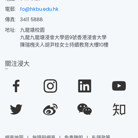
電郵:
fo@hkbu.edu.hk
傳真:
3411 5888
地址:
九龍塘校園
九龍九龍塘浸會大學道9號香港浸會大學
陳瑞槐夫人胡尹桂女士持續教育大樓10樓
關注浸大
網頁地圖
|
無障礙網頁
|
免責聲明
|
私隱政策