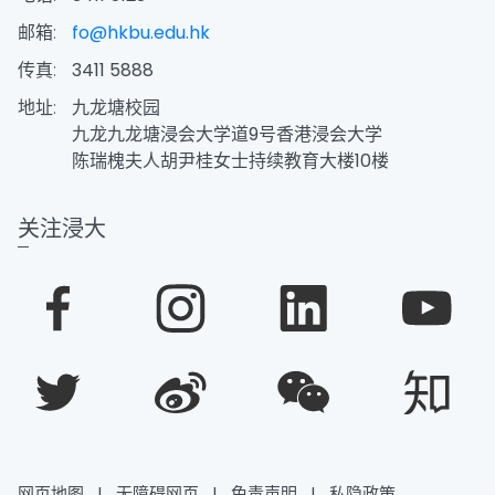
邮箱:
fo@hkbu.edu.hk
传真:
3411 5888
地址:
九龙塘校园
九龙九龙塘浸会大学道9号香港浸会大学
陈瑞槐夫人胡尹桂女士持续教育大楼10楼
关注浸大
网页地图
|
无障碍网页
|
免责声明
|
私隐政策